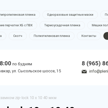
липропиленовая пленка
Одноразовые защитные маски
П
чие перчатки ХБ с ПВХ
Термоусадочная пленка
Мешки по
а
Скотч
Полиэтиленовая пленка
Контакты
18:00
8 (965) 8
по будням
ывкар, ул. Сысольское шоссе, 15
info@plen
замком zip-lock 10 х 10 40 мкм