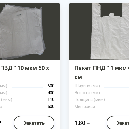
 ПВД 110 мкм 60 х
Пакет ПНД 11 мкм 6
см
(мм)
600
Ширина (мм)
(мм)
400
Высота (мм)
 (мкм)
110
Толщина (мкм)
з
500
Мин.заказ
₽
1.80 ₽
Заказать
Зака