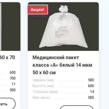
Акция!
0 х 70
Медицинский пакет
класса «А» белый 14 мкм
50 х 60 см
600
700
Ширина (мм)
500
11
Высота (мм)
600
500
Толщина (мкм)
14
Мин.заказ
500
зать