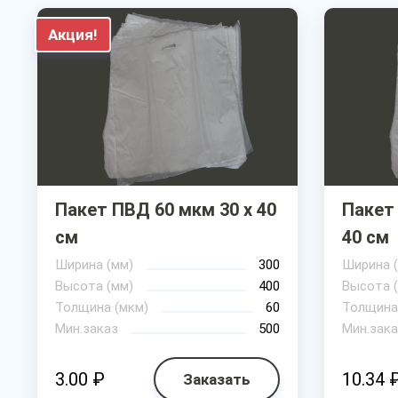
Акция!
Пакет ПВД 60 мкм 30 х 40
Пакет
см
40 см
Ширина (мм)
300
Ширина 
Высота (мм)
400
Высота 
Толщина (мкм)
60
Толщина
Мин.заказ
500
Мин.зака
3.00 ₽
10.34 
Заказать