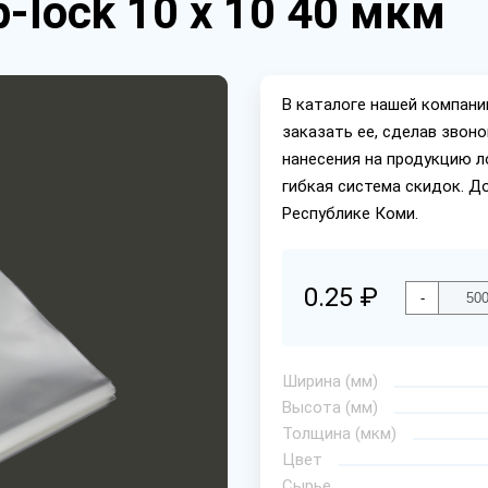
-lock 10 х 10 40 мкм
В каталоге нашей компан
заказать ее, сделав звон
нанесения на продукцию л
гибкая система скидок. Д
Республике Коми.
0.25 ₽
-
Ширина (мм)
Высота (мм)
Толщина (мкм)
Цвет
Сырье