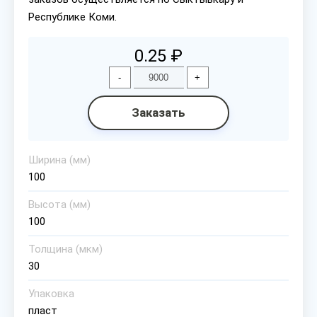
Республике Коми.
0.25 ₽
-
+
Заказать
Ширина (мм)
100
Высота (мм)
100
Толщина (мкм)
30
Упаковка
пласт