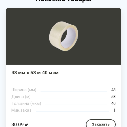
48 мм х 53 м 40 мкм
Ширина (мм)
48
Длина (м)
53
Толщина (мкм)
40
Мин.заказ
1
30.09 ₽
Заказать