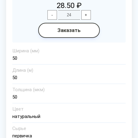
28.50 ₽
-
+
Заказать
Ширина (мм)
50
Длина (м)
50
Толщина (мкм)
50
Цвет
натуральный
Сырье
первичка