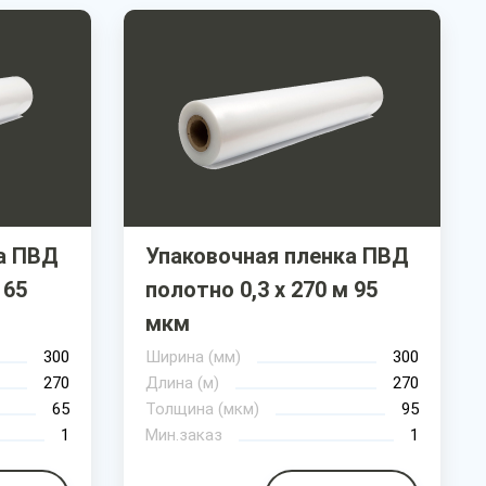
а ПВД
Упаковочная пленка ПВД
 65
полотно 0,3 х 270 м 95
мкм
300
Ширина (мм)
300
270
Длина (м)
270
65
Толщина (мкм)
95
1
Мин.заказ
1