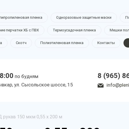
липропиленовая пленка
Одноразовые защитные маски
П
чие перчатки ХБ с ПВХ
Термоусадочная пленка
Мешки по
а
Скотч
Полиэтиленовая пленка
Контакты
18:00
8 (965) 8
по будням
ывкар, ул. Сысольское шоссе, 15
info@plen
 рукав 150 мкм 0,55 х 200 м