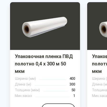
Упаковочная пленка ПВД
Упако
полотно 0,4 х 300 м 50
полотн
мкм
мкм
Ширина (мм)
400
Ширина 
Длина (м)
300
Длина (м
Толщина (мкм)
50
Толщина
Мин.заказ
1
Мин.зака