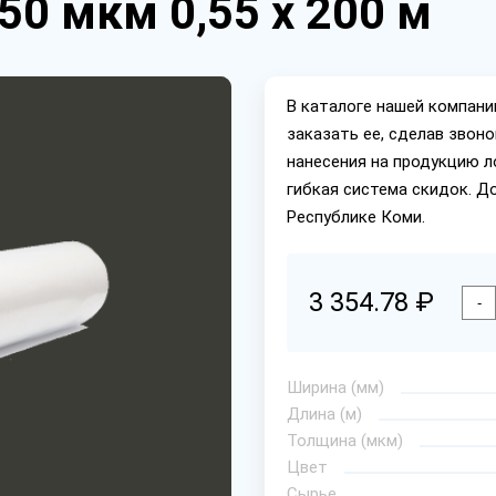
50 мкм 0,55 х 200 м
В каталоге нашей компан
заказать ее, сделав звон
нанесения на продукцию л
гибкая система скидок. Д
Республике Коми.
3 354.78 ₽
-
Ширина (мм)
Длина (м)
Толщина (мкм)
Цвет
Сырье