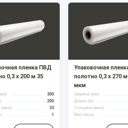
вочная пленка ПВД
Упаковочная пленк
о 0,3 х 200 м 35
полотно 0,3 х 270 м
мкм
(мм)
300
Ширина (мм)
)
200
Длина (м)
 (мкм)
35
Толщина (мкм)
з
1
Мин.заказ