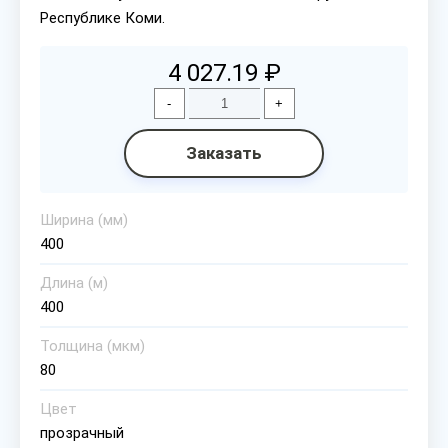
Республике Коми.
4 027.19 ₽
-
+
Заказать
Ширина (мм)
400
Длина (м)
400
Толщина (мкм)
80
Цвет
прозрачный