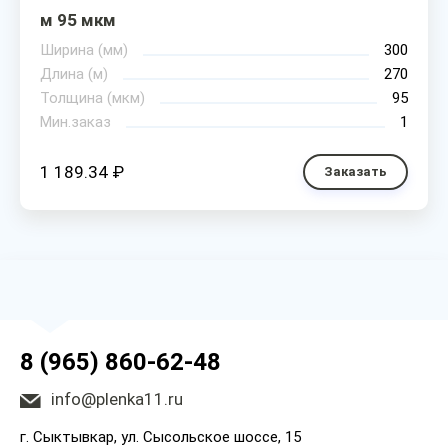
м 95 мкм
Ширина (мм)
300
Длина (м)
270
Толщина (мкм)
95
Мин.заказ
1
1 189.34 ₽
Заказать
8 (965) 860-62-48
info@plenka11.ru
г. Сыктывкар, ул. Сысольское шоссе, 15