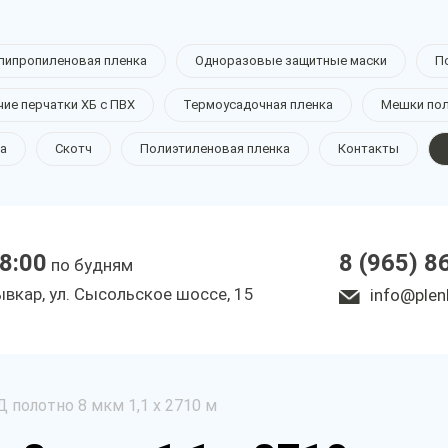
липропиленовая пленка
Одноразовые защитные маски
П
чие перчатки ХБ с ПВХ
Термоусадочная пленка
Мешки по
а
Скотч
Полиэтиленовая пленка
Контакты
18:00
8 (965) 8
по будням
ывкар, ул. Сысольское шоссе, 15
info@plen
 полотно 8 мкм 1,1 х 2710 м