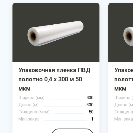
Упаковочная пленка ПВД
Упако
полотно 0,4 х 300 м 50
полотн
мкм
мкм
Ширина (мм)
400
Ширина 
Длина (м)
300
Длина (м
Толщина (мкм)
50
Толщина
Мин.заказ
1
Мин.зака