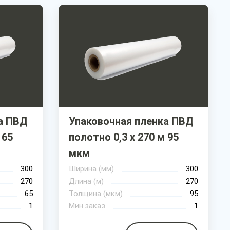
а ПВД
Упаковочная пленка ПВД
 65
полотно 0,3 х 270 м 95
мкм
300
Ширина (мм)
300
270
Длина (м)
270
65
Толщина (мкм)
95
1
Мин.заказ
1