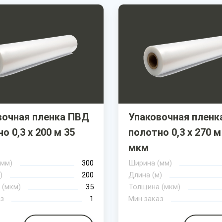
вочная пленка ПВД
Упаковочная пленк
о 0,3 х 200 м 35
полотно 0,3 х 270 м
мкм
(мм)
300
Ширина (мм)
)
200
Длина (м)
 (мкм)
35
Толщина (мкм)
з
1
Мин.заказ