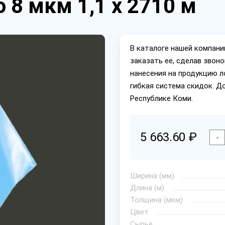
 8 мкм 1,1 х 2710 м
В каталоге нашей компан
заказать ее, сделав звон
нанесения на продукцию л
гибкая система скидок. Д
Республике Коми.
5 663.60 ₽
-
Ширина (мм)
Длина (м)
Толщина (мкм)
Цвет
Сырье