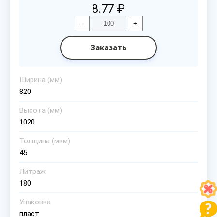
8.77 ₽
-
+
Заказать
Ширина (мм)
820
Высота (мм)
1020
Толщина (мкм)
45
Литраж
180
Упаковка
пласт