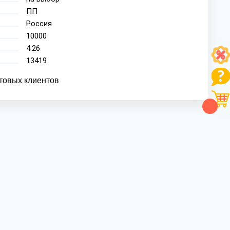
ПП
Россия
10000
4.26
13419
товых клиентов