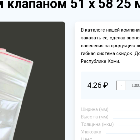
 клапаном 51 х 58 25
В каталоге нашей компан
заказать ее, сделав звон
нанесения на продукцию л
гибкая система скидок. Д
Республике Коми.
4.26 ₽
-
Ширина (мм)
Высота (мм)
Толщина (мкм)
Упаковка
Цвет