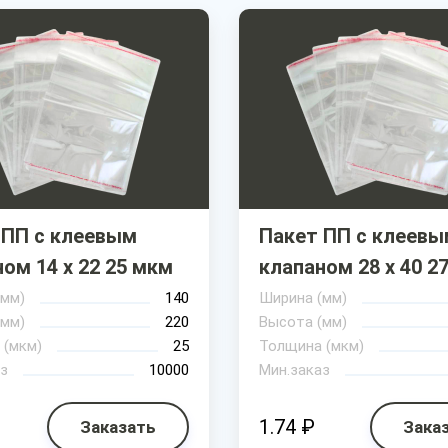
 ПП с клеевым
Пакет ПП с клеевы
ом 14 х 22 25 мкм
клапаном 28 х 40 2
(мм)
140
Ширина (мм)
(мм)
220
Высота (мм)
 (мкм)
25
Толщина (мкм)
з
10000
Мин.заказ
1.74 ₽
Заказать
Зака