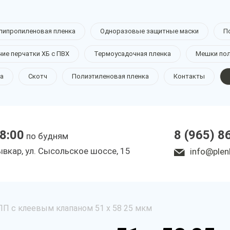
липропиленовая пленка
Одноразовые защитные маски
П
чие перчатки ХБ с ПВХ
Термоусадочная пленка
Мешки по
а
Скотч
Полиэтиленовая пленка
Контакты
18:00
8 (965) 8
по будням
ывкар, ул. Сысольское шоссе, 15
info@plen
ПП с клеевым клапаном 51 х 58 25 мкм