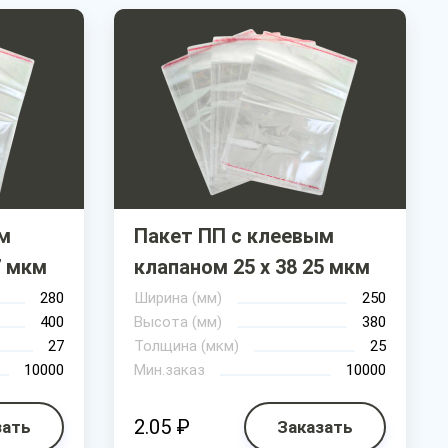
м
Пакет ПП с клеевым
7 мкм
клапаном 25 х 38 25 мкм
280
Ширина (мм)
250
400
Высота (мм)
380
27
Толщина (мкм)
25
10000
Мин.заказ
10000
2.05 ₽
зать
Заказать