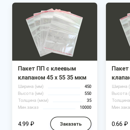
Пакет ПП с клеевым
Пакет
клапаном 45 х 55 35 мкм
клапан
Ширина (мм)
450
Ширина 
Высота (мм)
550
Высота 
Толщина (мкм)
35
Толщина
Мин.заказ
10000
Мин.зака
4.99 ₽
0.66 ₽
Заказать