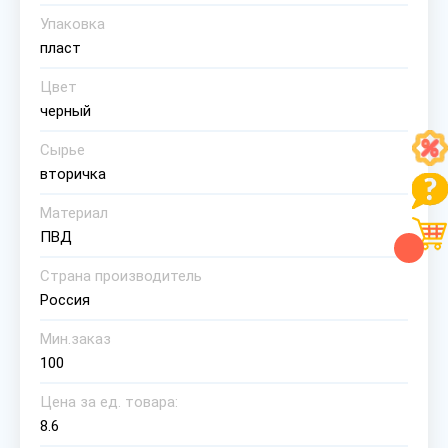
Упаковка
пласт
Цвет
черный
Сырье
вторичка
Материал
ПВД
Страна производитель
Россия
Мин.заказ
100
Цена за ед. товара:
8.6