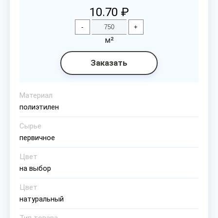
10.70 ₽
-
+
м²
Заказать
Материал
полиэтилен
Сырье
первичное
Цвет
на выбор
Цвет
натуральный