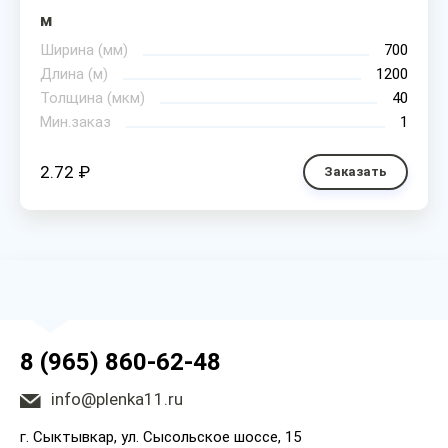
м
Ширина (мм)
700
Длина (м)
1200
Толщина (мкм)
40
Мин.заказ
1
2.72 ₽
Заказать
8 (965) 860-62-48
info@plenka11.ru
г. Сыктывкар, ул. Сысольское шоссе, 15