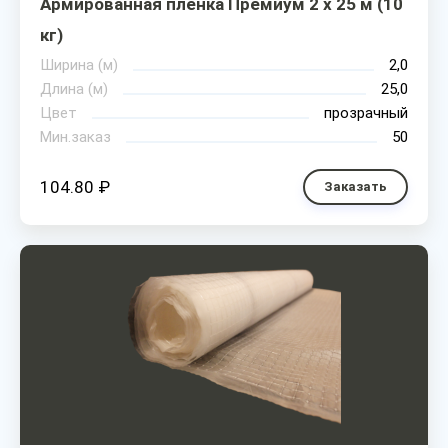
Армированная пленка Премиум 2 х 25 м (10
кг)
Ширина (м)
2,0
Длина (м)
25,0
Цвет
прозрачный
Мин.заказ
50
104.80 ₽
Заказать