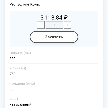
Республике Коми.
3 118.84 ₽
-
+
Заказать
Ширина (мм)
380
Длина (м)
760
Толщина (мкм)
30
Цвет
натуральный