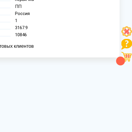
ПП
Россия
1
3167.9
10846
товых клиентов