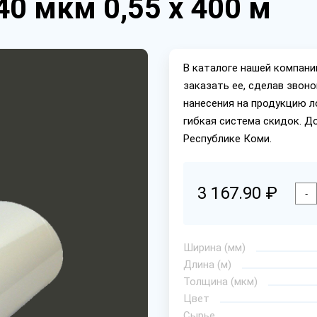
0 мкм 0,55 х 400 м
В каталоге нашей компан
заказать ее, сделав звон
нанесения на продукцию л
гибкая система скидок. Д
Республике Коми.
3 167.90 ₽
-
Ширина (мм)
Длина (м)
Толщина (мкм)
Цвет
Сырье