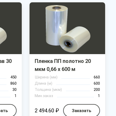
ав 30
Пленка ПП полотно 20
мкм 0,66 х 600 м
450
Ширина (мм)
660
860
Длина (м)
600
30
Толщина (мкм)
200
1
Мин.заказ
1
2 494.60 ₽
зать
Заказать