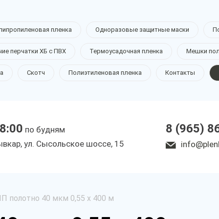
липропиленовая пленка
Одноразовые защитные маски
П
чие перчатки ХБ с ПВХ
Термоусадочная пленка
Мешки по
а
Скотч
Полиэтиленовая пленка
Контакты
18:00
8 (965) 8
по будням
ывкар, ул. Сысольское шоссе, 15
info@plen
П полотно 40 мкм 0,55 х 400 м