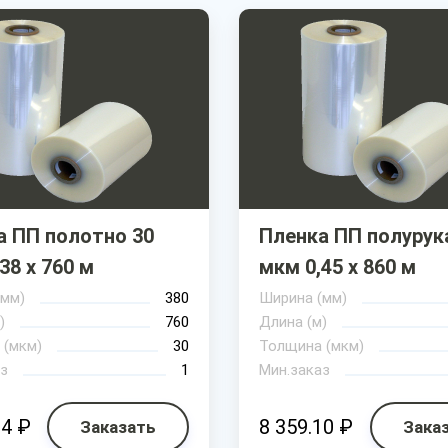
а ПП полотно 30
Пленка ПП полурук
38 х 760 м
мкм 0,45 х 860 м
(мм)
380
Ширина (мм)
)
760
Длина (м)
 (мкм)
30
Толщина (мкм)
з
1
Мин.заказ
84 ₽
8 359.10 ₽
Заказать
Зака