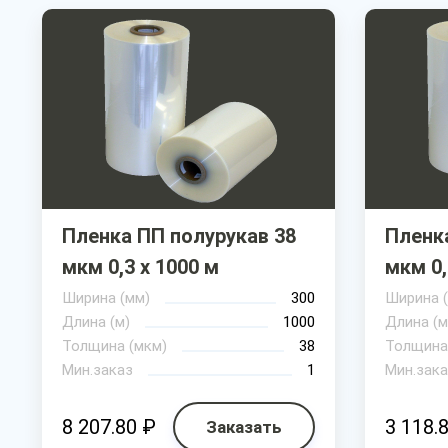
Пленка ПП полурукав 38
Пленк
мкм 0,3 х 1000 м
мкм 0,
Ширина (мм)
300
Ширина 
Длина (м)
1000
Длина (м
Толщина (мкм)
38
Толщина
Мин.заказ
1
Мин.зака
8 207.80 ₽
3 118.
Заказать