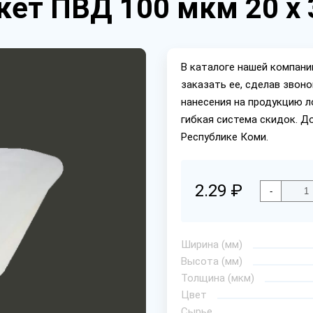
ет ПВД 100 мкм 20 х 
В каталоге нашей компан
заказать ее, сделав звон
нанесения на продукцию л
гибкая система скидок. Д
Республике Коми.
2.29 ₽
-
Ширина (мм)
Высота (мм)
Толщина (мкм)
Цвет
Сырье