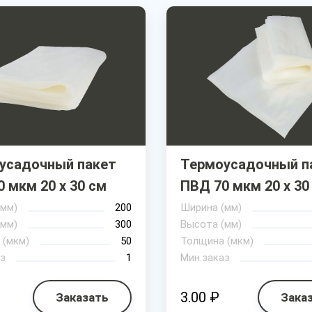
усадочный пакет
Термоусадочный п
 мкм 20 х 30 см
ПВД 70 мкм 20 х 30
(мм)
200
Ширина (мм)
(мм)
300
Высота (мм)
 (мкм)
50
Толщина (мкм)
з
1
Мин.заказ
3.00 ₽
Заказать
Зака