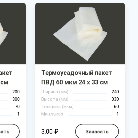
акет
Термоусадочный пакет
 см
ПВД 60 мкм 24 х 33 см
200
Ширина (мм)
240
300
Высота (мм)
330
70
Толщина (мкм)
60
1
Мин.заказ
1
3.00 ₽
зать
Заказать