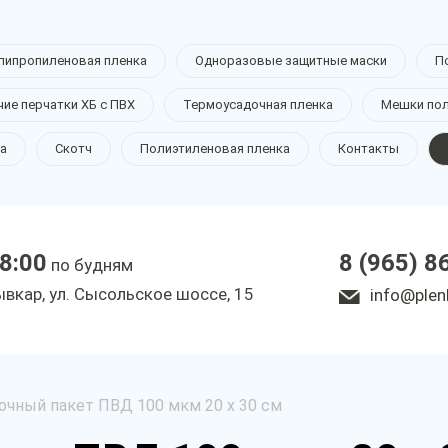
липропиленовая пленка
Одноразовые защитные маски
П
чие перчатки ХБ с ПВХ
Термоусадочная пленка
Мешки по
а
Скотч
Полиэтиленовая пленка
Контакты
18:00
8 (965) 8
по будням
ывкар, ул. Сысольское шоссе, 15
info@plen
чный пакет ПВД 100 мкм 20 х 30 см