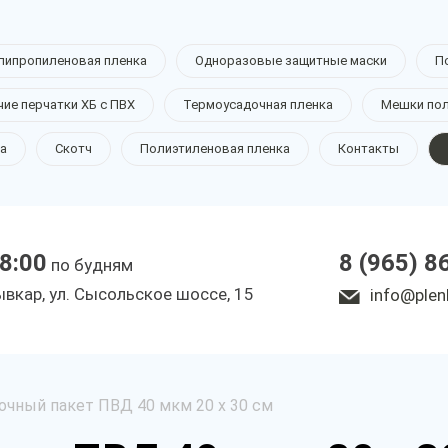
липропиленовая пленка
Одноразовые защитные маски
П
чие перчатки ХБ с ПВХ
Термоусадочная пленка
Мешки по
а
Скотч
Полиэтиленовая пленка
Контакты
18:00
8 (965) 8
по будням
ывкар, ул. Сысольское шоссе, 15
info@plen
чный пакет ПВД 40 мкм 20 х 30 см