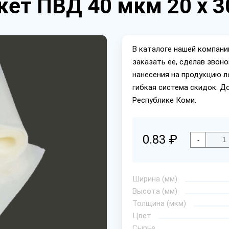
ет ПВД 40 мкм 20 х 3
В каталоге нашей компан
заказать ее, сделав звон
нанесения на продукцию л
гибкая система скидок. Д
Республике Коми.
0.83 ₽
-
Ширина (мм)
Высота (мм)
Толщина (мкм)
Цвет
Сырье