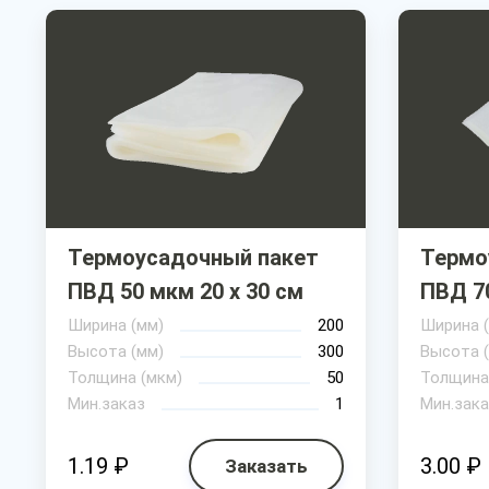
Термоусадочный пакет
Термо
ПВД 50 мкм 20 х 30 см
ПВД 70
Ширина (мм)
200
Ширина 
Высота (мм)
300
Высота 
Толщина (мкм)
50
Толщина
Мин.заказ
1
Мин.зака
1.19 ₽
3.00 ₽
Заказать