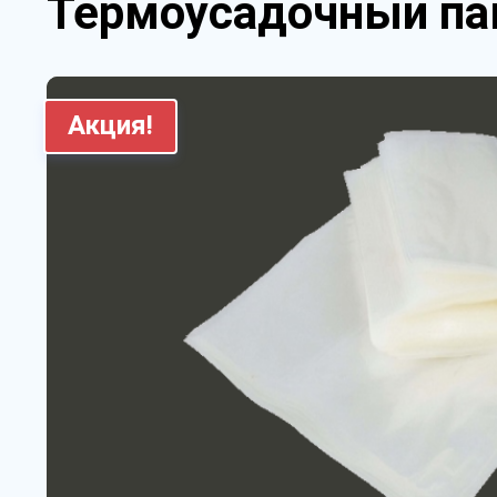
Термоусадочный пак
Акция!