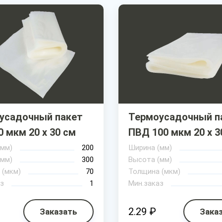
усадочный пакет
Термоусадочный п
 мкм 20 х 30 см
ПВД 100 мкм 20 х 3
(мм)
200
Ширина (мм)
(мм)
300
Высота (мм)
 (мкм)
70
Толщина (мкм)
з
1
Мин.заказ
2.29 ₽
Заказать
Зака