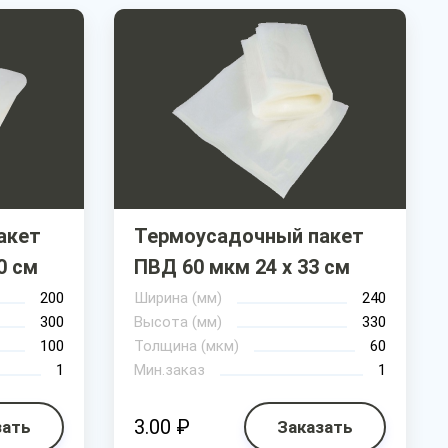
акет
Термоусадочный пакет
0 см
ПВД 60 мкм 24 х 33 см
200
Ширина (мм)
240
300
Высота (мм)
330
100
Толщина (мкм)
60
1
Мин.заказ
1
3.00 ₽
зать
Заказать