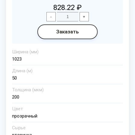
828.22 ₽
-
+
Заказать
Ширина (мм)
1023
Длина (м)
50
Толщина (мкм)
200
Цвет
прозрачный
Сырье