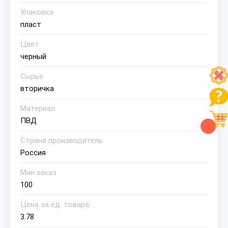
Упаковка
пласт
Цвет
черный
Сырье
вторичка
Материал
ПВД
Страна производитель
Россия
Мин.заказ
100
Цена за ед. товара:
3.78