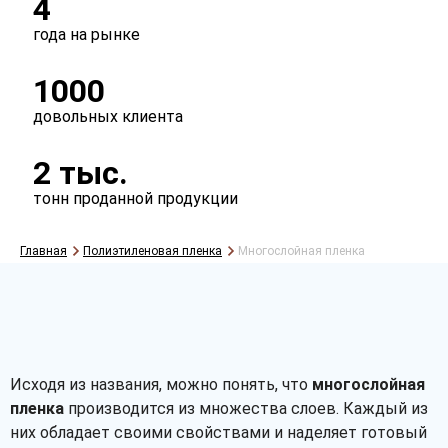
4
года на рынке
Перфорация
1000
есть
нет
довольных клиента
2 тыс.
тонн проданной продукции
Главная
Полиэтиленовая пленка
Многослойная пленка
Рассчитать
Исходя из названия, можно понять, что
многослойная
пленка
производится из множества слоев. Каждый из
них обладает своими свойствами и наделяет готовый