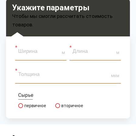
Укажите параметры
Чтобы мы смогли рассчитать стоимость
товаров.
м
м
мкм
Сырье
первичное
вторичное
Тип
рукав
полурукав
полотно