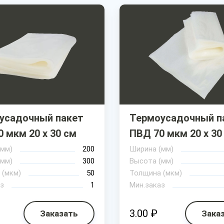
усадочный пакет
Термоусадочный п
 мкм 20 х 30 см
ПВД 70 мкм 20 х 30
(мм)
200
Ширина (мм)
(мм)
300
Высота (мм)
 (мкм)
50
Толщина (мкм)
з
1
Мин.заказ
3.00 ₽
Заказать
Зака