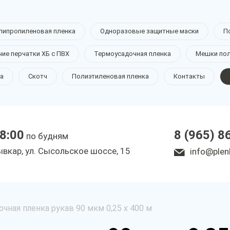
липропиленовая пленка
Одноразовые защитные маски
П
чие перчатки ХБ с ПВХ
Термоусадочная пленка
Мешки по
а
Скотч
Полиэтиленовая пленка
Контакты
18:00
8 (965) 8
по будням
ывкар, ул. Сысольское шоссе, 15
info@plen
чная пленка рукав 90 мкм 0,25 х 400 м