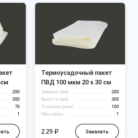
акет
Термоусадочный пакет
 см
ПВД 100 мкм 20 х 30 см
200
Ширина (мм)
200
300
Высота (мм)
300
70
Толщина (мкм)
100
1
Мин.заказ
1
2.29 ₽
зать
Заказать