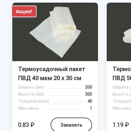
Акция!
Термоусадочный пакет
Термо
ПВД 40 мкм 20 х 30 см
ПВД 50
Ширина (мм)
200
Ширина 
Высота (мм)
300
Высота 
Толщина (мкм)
40
Толщина
Мин.заказ
1
Мин.зака
0.83 ₽
1.19 ₽
Заказать