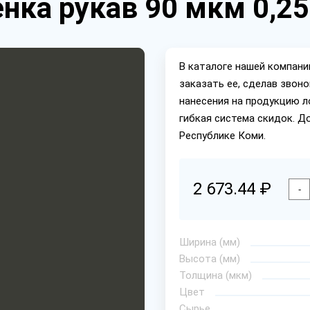
нка рукав 90 мкм 0,25
В каталоге нашей компан
заказать ее, сделав звон
нанесения на продукцию л
гибкая система скидок. Д
Республике Коми.
2 673.44 ₽
-
Ширина (мм)
Высота (мм)
Толщина (мкм)
Цвет
Сырье