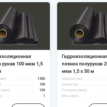
изоляционная
Гидроизоляционна
 рукав 100 мкм 1,5
пленка полурукав 2
м
мкм 1,5 х 50 м
(мм)
1500
Ширина (мм)
)
100
Длина (м)
 (мкм)
100
Толщина (мкм)
з
1
Мин.заказ