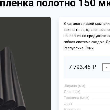
пленка полотно 150 мк
В каталоге нашей компан
заказать ее, сделав звон
нанесения на продукцию л
гибкая система скидок. Д
Республике Коми.
7 793.45 ₽
-
Ширина (мм)
Длина (м)
Толщина (мкм)
Цвет
Материал