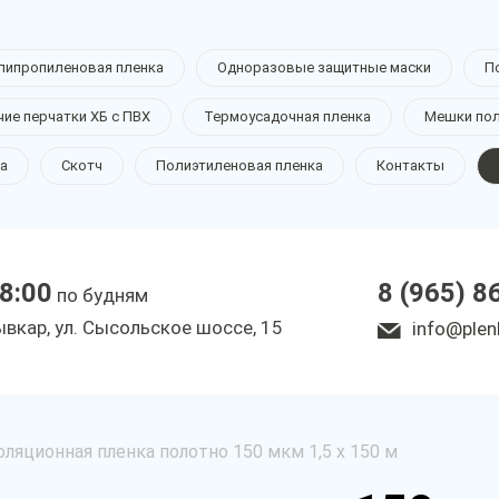
липропиленовая пленка
Одноразовые защитные маски
П
чие перчатки ХБ с ПВХ
Термоусадочная пленка
Мешки по
а
Скотч
Полиэтиленовая пленка
Контакты
18:00
8 (965) 8
по будням
ывкар, ул. Сысольское шоссе, 15
info@plen
ляционная пленка полотно 150 мкм 1,5 х 150 м