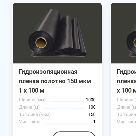
Гидроизоляционная
Гидро
пленка полотно 150 мкм
пленка
1 х 100 м
х 100 
Ширина (мм)
1000
Ширина 
Длина (м)
100
Длина (м
Толщина (мкм)
150
Толщина
Мин.заказ
1
Мин.зака