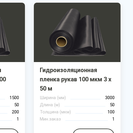
я
Гидроизоляционная
00
пленка рукав 100 мкм 3 х
50 м
1500
Ширина (мм)
3000
50
Длина (м)
50
200
Толщина (мкм)
100
1
Мин.заказ
1